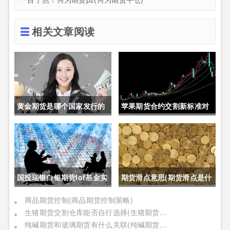
相关文章阅读
黄金期货是哪个国家发行的
苹果期货合约交割新标准对
呢(黄金期货是属于国内盘
价格的影响(苹果期货合约交
吗)
割新标准对价格的影响有哪
些)
国投瑞银白银期货lof基金实
期货滑点意思(期货滑点是什
时行情(国投瑞银白银期货
么意思)
商品期货控制(商品期货控制策略)
生猪期货交割仓库能否自行选择(生猪期货交割仓库能否自行选择仓位)
lof基金实时行情怎么样)
纯碱期货和玻璃期货有什么关联(纯碱期货和玻璃期货有什么关联吗)