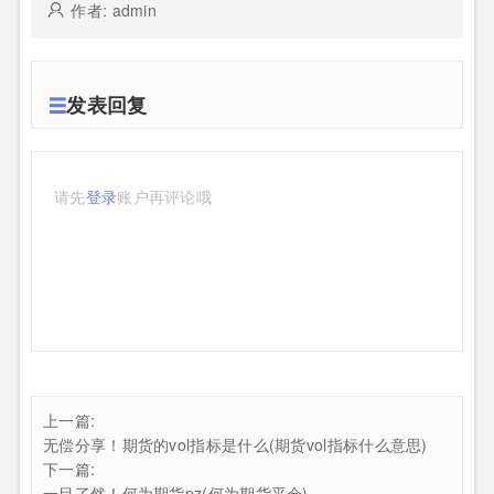
作者: admin
发表回复
请先
登录
账户再评论哦
上一篇:
无偿分享！期货的vol指标是什么(期货vol指标什么意思)
下一篇:
一目了然！何为期货pz(何为期货平仓)