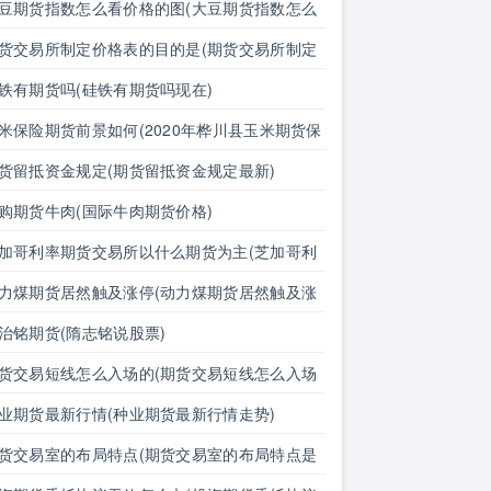
豆期货指数怎么看价格的图(大豆期货指数怎么
价格的图表)
货交易所制定价格表的目的是(期货交易所制定
格表的目的是什么)
铁有期货吗(硅铁有期货吗现在)
米保险期货前景如何(2020年桦川县玉米期货保
)
货留抵资金规定(期货留抵资金规定最新)
购期货牛肉(国际牛肉期货价格)
加哥利率期货交易所以什么期货为主(芝加哥利
期货交易所以什么期货为主体)
力煤期货居然触及涨停(动力煤期货居然触及涨
的原因)
治铭期货(隋志铭说股票)
货交易短线怎么入场的(期货交易短线怎么入场
啊)
业期货最新行情(种业期货最新行情走势)
货交易室的布局特点(期货交易室的布局特点是