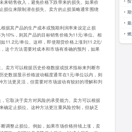
什
投
未来销售收入，避免价格下跌带来的损失。如果价
止损位来限制潜在损失。卖方的止损策略通常围绕
无
期
么
最
可以根据其产品的生产成本或预期利润率来设定止损
燃
为10%，则其产品的目标销售价格为11元/单位。相
1.2元/单位。这样，即使期货价格上涨到11.2元/
期
是，这个方法需要对成本和市场有准确的预判，如果
动性。卖方可以根据历史价格数据或技术指标来判断市
历史数据显示价格波动幅度通常在1元/单位以内，则
这种方法更灵活，但需要对市场波动有较好的理解和判
方法，它取决于卖方对风险的承受能力。卖方可以根据
来确定止损位。这种方法更注重风险控制，但缺乏
况不断调整止损位。例如，如果市场价格持续上涨，卖