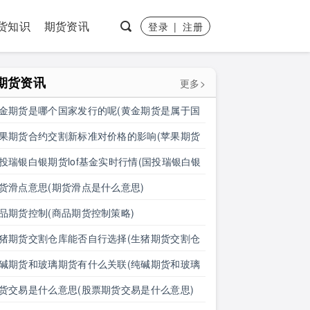
货知识
期货资讯
登录
|
注册
期货资讯
更多>
金期货是哪个国家发行的呢(黄金期货是属于国
盘吗)
果期货合约交割新标准对价格的影响(苹果期货
约交割新标准对价格的影响有哪些)
投瑞银白银期货lof基金实时行情(国投瑞银白银
货lof基金实时行情怎么样)
货滑点意思(期货滑点是什么意思)
品期货控制(商品期货控制策略)
猪期货交割仓库能否自行选择(生猪期货交割仓
能否自行选择仓位)
碱期货和玻璃期货有什么关联(纯碱期货和玻璃
货有什么关联吗)
货交易是什么意思(股票期货交易是什么意思)