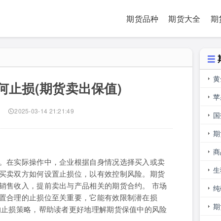
期货品种
期货大全
期
黄
止损(期货卖出保值)
内
苹
)
2025-03-14 21:21:49
合
国
期
期
商
。在实际操作中，企业根据自身情况选择买入或卖
生
买卖双方如何设置止损位，以有效控制风险。期货
销售收入，提前卖出与产品相关的期货合约。 市场
库
纯
置合理的止损位至关重要，它能有效限制潜在损
期
期
的止损策略，帮助读者更好地理解期货保值中的风险