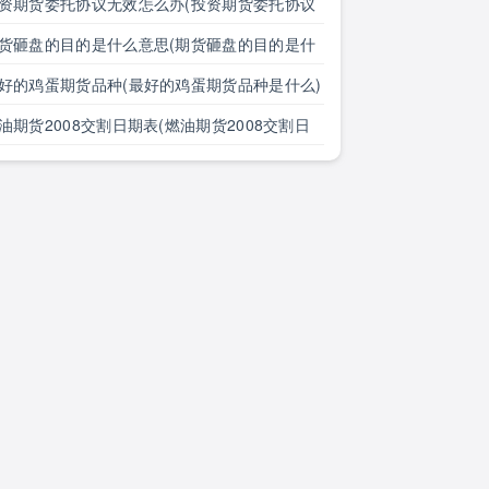
么)
资期货委托协议无效怎么办(投资期货委托协议
效怎么办理)
货砸盘的目的是什么意思(期货砸盘的目的是什
意思啊)
好的鸡蛋期货品种(最好的鸡蛋期货品种是什么)
油期货2008交割日期表(燃油期货2008交割日
表格)