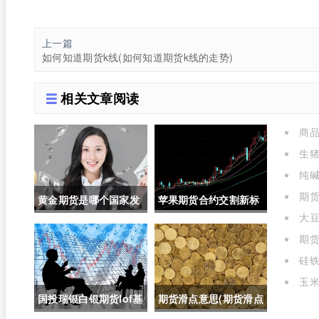
上一篇
如何知道期货k线(如何知道期货k线的走势)
相关文章阅读
商品
生
选择仓
纯
关联吗
期货
黄金期货是哪个国家发
苹果期货合约交割新标
大
行的呢(黄金期货是属于
准对价格的影响(苹果期
表)
期
的是什
国内盘吗)
货合约交割新标准对价
硅铁
格的影响有哪些)
玉米
国投瑞银白银期货lof基
期货滑点意思(期货滑点