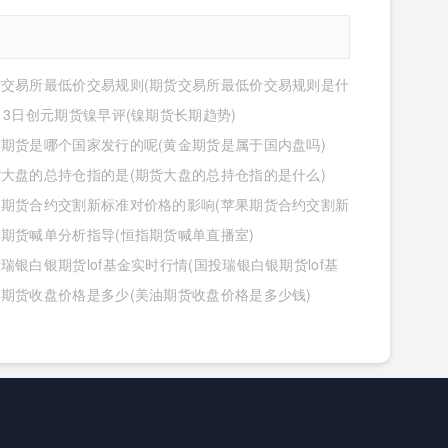
货交易所最低价交易规则(期货交易所最低价交易规则是什
13日创元期货镍早评(镍期货长期趋势)
期货是哪个国家发行的呢(黄金期货是属于国内盘吗)
大盘的总持仓指的是(期货大盘的总持仓指的是什么)
果期货合约交割新标准对价格的影响(苹果期货合约交割新
价格的影响有哪些)
期货喊单分析指导(恒指期货喊单直播室)
瑞银白银期货lof基金实时行情(国投瑞银白银期货lof基
行情怎么样)
期货收盘价格是多少(美油期货收盘价格是多少钱)