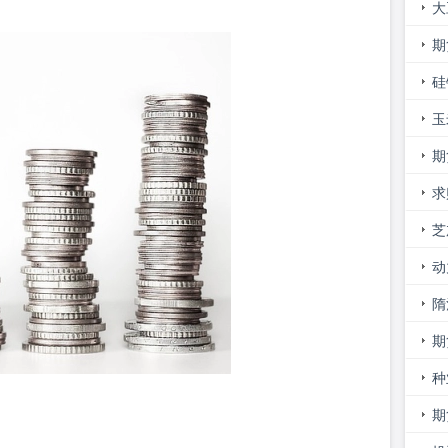
大
看
期
价
硅
玉
险
期
求
芝
率
动
停
隋
期
的
种
期