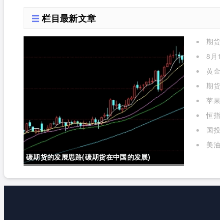
金实时行情(国投瑞银白
是什么意思)
栏目最新文章
银期货lof基金实时行情
期
怎么样)
么)
8月
黄金
期货
苹
标准对
恒指
国投
金实时
美油
碳期货的发展思路(碳期货在中国的发展)