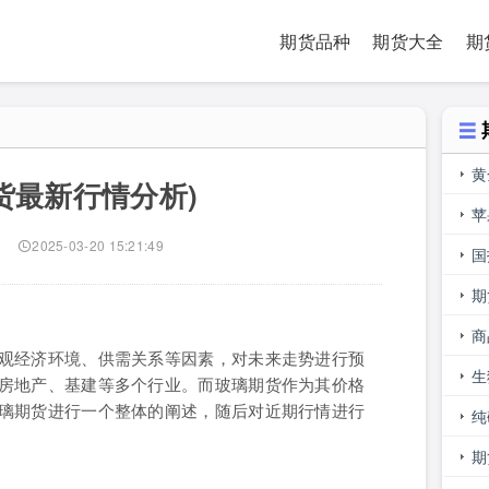
期货品种
期货大全
期
黄
货最新行情分析)
内
苹
)
2025-03-20 15:21:49
合
国
期
期
商
观经济环境、供需关系等因素，对未来走势进行预
生
房地产、基建等多个行业。而玻璃期货作为其价格
璃期货进行一个整体的阐述，随后对近期行情进行
库
纯
期
期