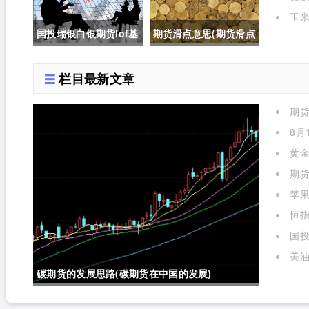
格的影响有哪些)
玉米
国投瑞银白银期货lof基
期货滑点意思(期货滑点
金实时行情(国投瑞银白
是什么意思)
栏目最新文章
银期货lof基金实时行情
期
怎么样)
么)
8月
黄金
期货
苹
标准对
恒指
国投
金实时
美油
碳期货的发展思路(碳期货在中国的发展)