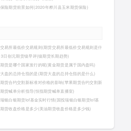
保险期货前景如何(2020年桦川县玉米期货保险)
货交易所最低价交易规则(期货交易所最低价交易规则是什
13日创元期货镍早评(镍期货长期趋势)
期货是哪个国家发行的呢(黄金期货是属于国内盘吗)
大盘的总持仓指的是(期货大盘的总持仓指的是什么)
果期货合约交割新标准对价格的影响(苹果期货合约交割新
价格的影响有哪些)
期货喊单分析指导(恒指期货喊单直播室)
瑞银白银期货lof基金实时行情(国投瑞银白银期货lof基
行情怎么样)
期货收盘价格是多少(美油期货收盘价格是多少钱)