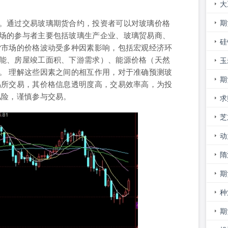
大
看
期
。通过交易玻璃期货合约，投资者可以对玻璃价格
场的参与者主要包括玻璃生产企业、玻璃贸易商、
价
硅
货市场的价格波动受多种因素影响，包括宏观经济环
能、房屋竣工面积、下游需求）、能源价格（天然
玉
。 理解这些因素之间的相互作用，对于准确预测玻
险
期
易所交易，其价格信息透明度高，交易效率高，为投
风险，谨慎参与交易。
求
芝
率
动
停
隋
期
的
种
期