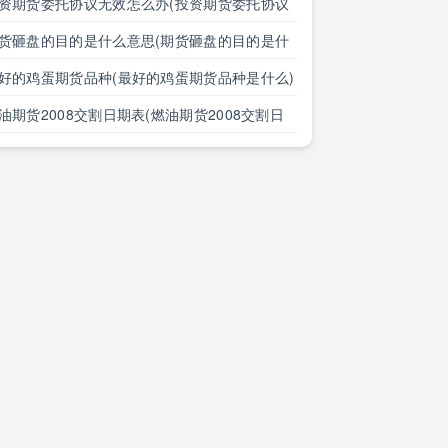
么)
资期货委托协议无效怎么办(投资期货委托协议
效怎么办理)
货砸盘的目的是什么意思(期货砸盘的目的是什
意思啊)
好的鸡蛋期货品种(最好的鸡蛋期货品种是什么)
油期货2008交割日期表(燃油期货2008交割日
表格)