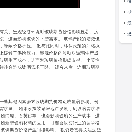
什
投
无
期
么
最
有关。宏观经济环境对玻璃期货价格影响显著。房
燃
缓，进而影响玻璃的下游需求。 玻璃产能的增减也
期
，导致价格承压。 但与此同时，环保政策的严格执
上缓解了供给压力。能源价格的波动对玻璃生产成
玻璃生产成本，进而对玻璃价格形成支撑。 季节性
往往会造成玻璃需求下降。 综合来看，近期玻璃期
一些其他因素会对玻璃期货价格造成显著影响。例
需求量。 如果政策鼓励房地产发展，则玻璃需求增
例如纯碱、石英砂等，也会影响玻璃的生产成本，进
例如新型玻璃材料的应用，可能会改变行业的竞争格
内玻璃期货价格产生间接影响。 投资者需要关注这些