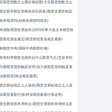
豆期货指数怎么看价格的图(大豆期货指数怎么
价格的图表)
货交易所制定价格表的目的是(期货交易所制定
格表的目的是什么)
铁有期货吗(硅铁有期货吗现在)
米保险期货前景如何(2020年桦川县玉米期货保
)
货留抵资金规定(期货留抵资金规定最新)
购期货牛肉(国际牛肉期货价格)
加哥利率期货交易所以什么期货为主(芝加哥利
期货交易所以什么期货为主体)
力煤期货居然触及涨停(动力煤期货居然触及涨
的原因)
治铭期货(隋志铭说股票)
货交易短线怎么入场的(期货交易短线怎么入场
啊)
业期货最新行情(种业期货最新行情走势)
货交易室的布局特点(期货交易室的布局特点是