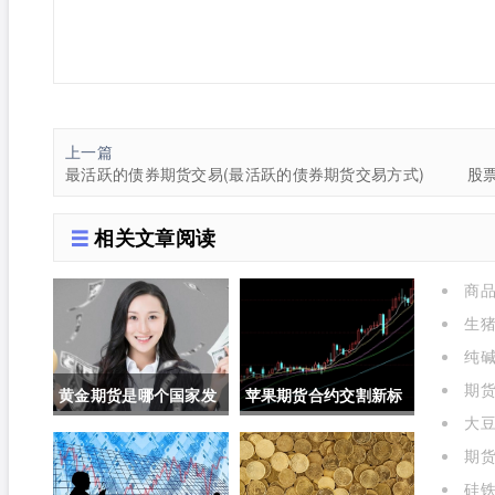
上一篇
最活跃的债券期货交易(最活跃的债券期货交易方式)
相关文章阅读
商品
生
选择仓
纯
关联吗
期货
黄金期货是哪个国家发
苹果期货合约交割新标
大
行的呢(黄金期货是属于
准对价格的影响(苹果期
表)
期
的是什
国内盘吗)
货合约交割新标准对价
硅铁