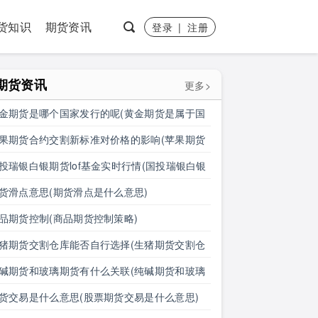
货知识
期货资讯
登录
|
注册
期货资讯
更多>
金期货是哪个国家发行的呢(黄金期货是属于国
盘吗)
果期货合约交割新标准对价格的影响(苹果期货
约交割新标准对价格的影响有哪些)
投瑞银白银期货lof基金实时行情(国投瑞银白银
货lof基金实时行情怎么样)
货滑点意思(期货滑点是什么意思)
品期货控制(商品期货控制策略)
猪期货交割仓库能否自行选择(生猪期货交割仓
能否自行选择仓位)
碱期货和玻璃期货有什么关联(纯碱期货和玻璃
货有什么关联吗)
货交易是什么意思(股票期货交易是什么意思)