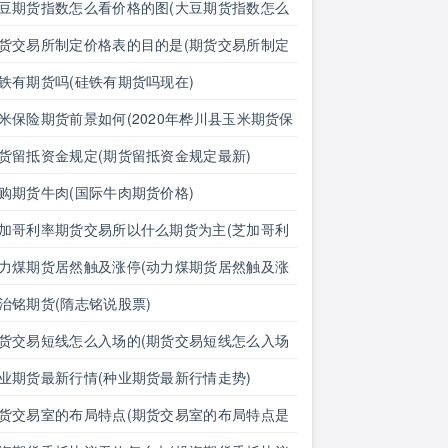
豆期货指数怎么看价格的图(大豆期货指数怎么
价格的图表)
货交易所制定价格表的目的是(期货交易所制定
格表的目的是什么)
铁有期货吗(硅铁有期货吗现在)
米保险期货前景如何(2020年桦川县玉米期货保
)
货留抵资金规定(期货留抵资金规定最新)
购期货牛肉(国际牛肉期货价格)
加哥利率期货交易所以什么期货为主(芝加哥利
期货交易所以什么期货为主体)
力煤期货居然触及涨停(动力煤期货居然触及涨
的原因)
治铭期货(隋志铭说股票)
货交易短线怎么入场的(期货交易短线怎么入场
啊)
业期货最新行情(种业期货最新行情走势)
货交易室的布局特点(期货交易室的布局特点是