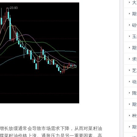
大
看
期
价
硅
玉
险
期
求
芝
率
动
停
隋
期
的
种
期
增长放缓通常会导致市场需求下降，从而对菜籽油
撑菜籽油价格上涨。通胀压力是另一重要因素。高