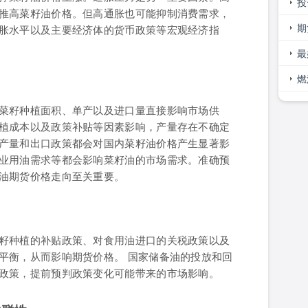
什
投
推高菜籽油价格。但高通胀也可能抑制消费需求，
无
期
胀水平以及主要经济体的货币政策等宏观经济指
么
最
燃
期
菜籽种植面积、单产以及进口量直接影响市场供
植成本以及政策补贴等因素影响，产量存在不确定
产量和出口政策都会对国内菜籽油价格产生显著影
业用油需求等都会影响菜籽油的市场需求。准确预
油期货价格走向至关重要。
籽种植的补贴政策、对食用油进口的关税政策以及
平衡，从而影响期货价格。 国家储备油的投放和回
政策，提前预判政策变化可能带来的市场影响。