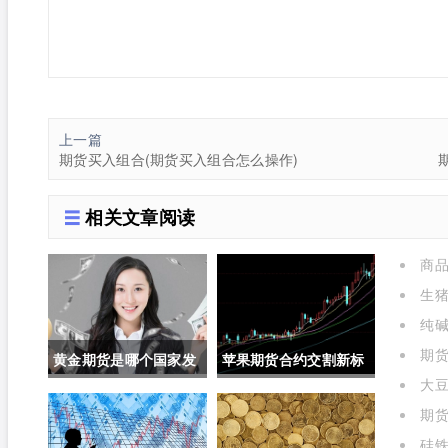
上一篇
期货买入组合(期货买入组合怎么操作)
相关文章阅读
商品
生
选择仓
纯
关联吗
期货
黄金期货是哪个国家发
苹果期货合约交割新标
大
行的呢(黄金期货是属于
准对价格的影响(苹果期
表)
期
的是什
国内盘吗)
货合约交割新标准对价
硅铁