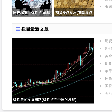
格的影响有哪些)
玉米
国投瑞银白银期货lof基
期货滑点意思(期货滑点
金实时行情(国投瑞银白
是什么意思)
栏目最新文章
银期货lof基金实时行情
期
怎么样)
么)
8月
黄金
期货
苹
标准对
恒指
国投
金实时
美油
碳期货的发展思路(碳期货在中国的发展)