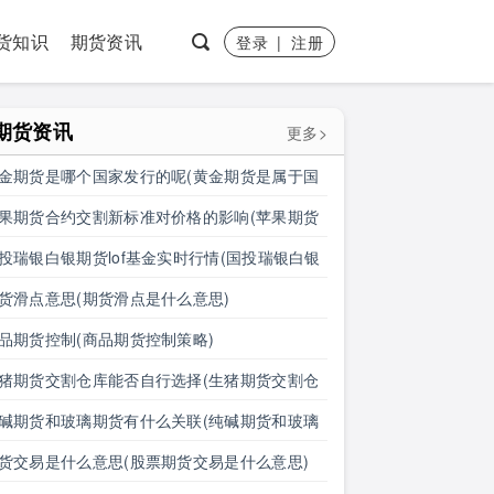
货知识
期货资讯
登录
|
注册
期货资讯
更多>
金期货是哪个国家发行的呢(黄金期货是属于国
盘吗)
果期货合约交割新标准对价格的影响(苹果期货
约交割新标准对价格的影响有哪些)
投瑞银白银期货lof基金实时行情(国投瑞银白银
货lof基金实时行情怎么样)
货滑点意思(期货滑点是什么意思)
品期货控制(商品期货控制策略)
猪期货交割仓库能否自行选择(生猪期货交割仓
能否自行选择仓位)
碱期货和玻璃期货有什么关联(纯碱期货和玻璃
货有什么关联吗)
货交易是什么意思(股票期货交易是什么意思)