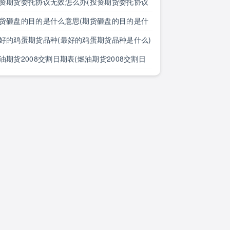
么)
资期货委托协议无效怎么办(投资期货委托协议
效怎么办理)
货砸盘的目的是什么意思(期货砸盘的目的是什
意思啊)
好的鸡蛋期货品种(最好的鸡蛋期货品种是什么)
油期货2008交割日期表(燃油期货2008交割日
表格)