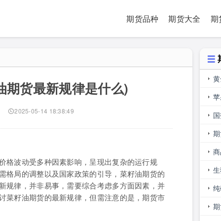
期货品种
期货大全
期
黄
油期货最新规律是什么)
内
苹
)
2025-05-14 18:38:49
合
国
期
期
商
价格波动受多种因素影响，呈现出复杂的运行规
生
需格局的调整以及国家政策的引导，菜籽油期货的
新规律，并非易事，需要综合考虑多方面因素，并
库
纯
讨菜籽油期货的最新规律，但需注意的是，期货市
期
期