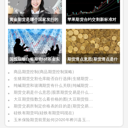
黄金期货是哪个国家发行的
苹果期货合约交割新标准对
呢(黄金期货是属于国内盘
价格的影响(苹果期货合约交
吗)
割新标准对价格的影响有哪
些)
国投瑞银白银期货lof基金实
期货滑点意思(期货滑点是什
时行情(国投瑞银白银期货
么意思)
商品期货控制(商品期货控制策略)
生猪期货交割仓库能否自行选择(生猪期货交割仓库能否自行选择仓位)
lof基金实时行情怎么样)
纯碱期货和玻璃期货有什么关联(纯碱期货和玻璃期货有什么关联吗)
期货交易是什么意思(股票期货交易是什么意思)
大豆期货指数怎么看价格的图(大豆期货指数怎么看价格的图表)
期货交易所制定价格表的目的是(期货交易所制定价格表的目的是什么)
硅铁有期货吗(硅铁有期货吗现在)
玉米保险期货前景如何(2020年桦川县玉米期货保险)