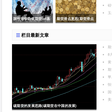
的是
国内盘吗)
货合约交割新标准对价
硅
格的影响有哪些)
玉
国投瑞银白银期货lof基
期货滑点意思(期货滑点
金实时行情(国投瑞银白
是什么意思)
栏目最新文章
银期货lof基金实时行情
期
怎么样)
么)
8
黄
期
苹
标准
恒
国
实时
美
碳期货的发展思路(碳期货在中国的发展)