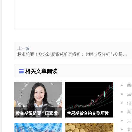
上一篇
标准答案！华尔街期货喊单直播间：实时市场分析与交易策略的前沿阵地
相关文章阅读
商
生
选择
纯
关联吗
期
黄金期货是哪个国家发
苹果期货合约交割新标
大
行的呢(黄金期货是属于
准对价格的影响(苹果期
表)
期