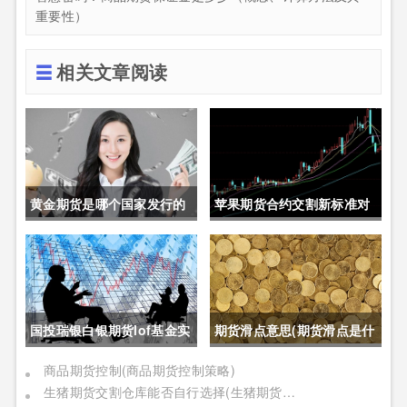
重要性）
相关文章阅读
黄金期货是哪个国家发行的
苹果期货合约交割新标准对
呢(黄金期货是属于国内盘
价格的影响(苹果期货合约交
吗)
割新标准对价格的影响有哪
些)
国投瑞银白银期货lof基金实
期货滑点意思(期货滑点是什
时行情(国投瑞银白银期货
么意思)
商品期货控制(商品期货控制策略)
生猪期货交割仓库能否自行选择(生猪期货交割仓库能否自行选择仓位)
lof基金实时行情怎么样)