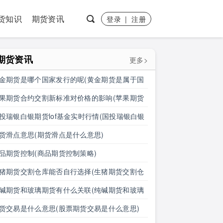
货知识
期货资讯
登录
|
注册
期货资讯
更多>
金期货是哪个国家发行的呢(黄金期货是属于国
盘吗)
果期货合约交割新标准对价格的影响(苹果期货
约交割新标准对价格的影响有哪些)
投瑞银白银期货lof基金实时行情(国投瑞银白银
货lof基金实时行情怎么样)
货滑点意思(期货滑点是什么意思)
品期货控制(商品期货控制策略)
猪期货交割仓库能否自行选择(生猪期货交割仓
能否自行选择仓位)
碱期货和玻璃期货有什么关联(纯碱期货和玻璃
货有什么关联吗)
货交易是什么意思(股票期货交易是什么意思)