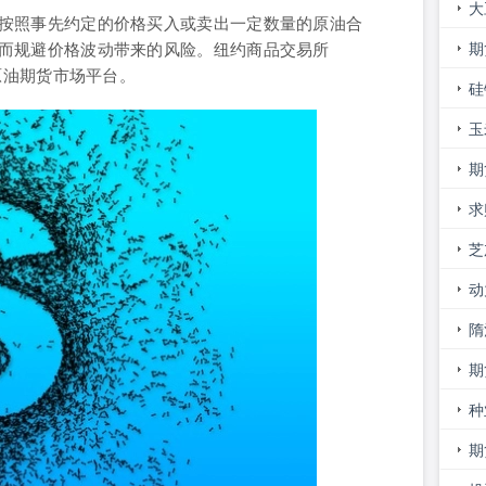
大
按照事先约定的价格买入或卖出一定数量的原油合
看
期
而规避价格波动带来的风险。纽约商品交易所
原油期货市场平台。
价
硅
玉
险
期
求
芝
率
动
停
隋
期
的
种
期