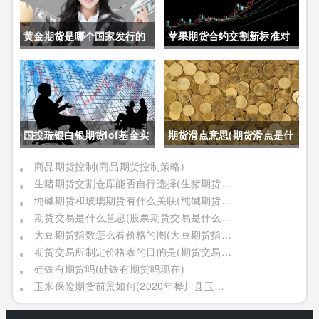
黄金期货是哪个国家发行的
苹果期货合约交割新标准对
呢(黄金期货是属于国内盘
价格的影响(苹果期货合约交
吗)
割新标准对价格的影响有哪
些)
国投瑞银白银期货lof基金实
期货滑点意思(期货滑点是什
时行情(国投瑞银白银期货
么意思)
商品期货控制(商品期货控制策略)
生猪期货交割仓库能否自行选择(生猪期货交割仓库能否自行选择仓位)
lof基金实时行情怎么样)
纯碱期货和玻璃期货有什么关联(纯碱期货和玻璃期货有什么关联吗)
期货交易是什么意思(股票期货交易是什么意思)
大豆期货指数怎么看价格的图(大豆期货指数怎么看价格的图表)
期货交易所制定价格表的目的是(期货交易所制定价格表的目的是什么)
硅铁有期货吗(硅铁有期货吗现在)
玉米保险期货前景如何(2020年桦川县玉米期货保险)