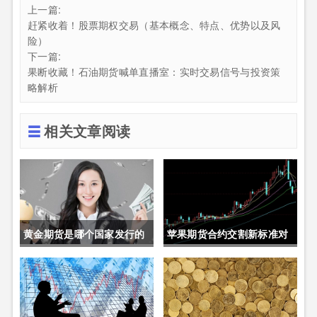
上一篇:
赶紧收着！股票期权交易（基本概念、特点、优势以及风
险）
下一篇:
果断收藏！石油期货喊单直播室：实时交易信号与投资策
略解析
相关文章阅读
黄金期货是哪个国家发行的
苹果期货合约交割新标准对
呢(黄金期货是属于国内盘
价格的影响(苹果期货合约交
吗)
割新标准对价格的影响有哪
些)