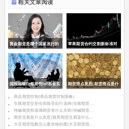
相关文章阅读
黄金期货是哪个国家发行的
苹果期货合约交割新标准对
呢(黄金期货是属于国内盘
价格的影响(苹果期货合约交
吗)
割新标准对价格的影响有哪
些)
国投瑞银白银期货lof基金实
期货滑点意思(期货滑点是什
时行情(国投瑞银白银期货
么意思)
商品期货控制(商品期货控制策略)
生猪期货交割仓库能否自行选择(生猪期货交割仓库能否自行选择仓位)
lof基金实时行情怎么样)
纯碱期货和玻璃期货有什么关联(纯碱期货和玻璃期货有什么关联吗)
期货交易是什么意思(股票期货交易是什么意思)
大豆期货指数怎么看价格的图(大豆期货指数怎么看价格的图表)