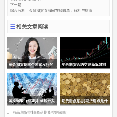
下一篇:
综合分析！金融期货直播间在线喊单：解析与指南
相关文章阅读
黄金期货是哪个国家发行的
苹果期货合约交割新标准对
呢(黄金期货是属于国内盘
价格的影响(苹果期货合约交
吗)
割新标准对价格的影响有哪
些)
国投瑞银白银期货lof基金实
期货滑点意思(期货滑点是什
时行情(国投瑞银白银期货
么意思)
商品期货控制(商品期货控制策略)